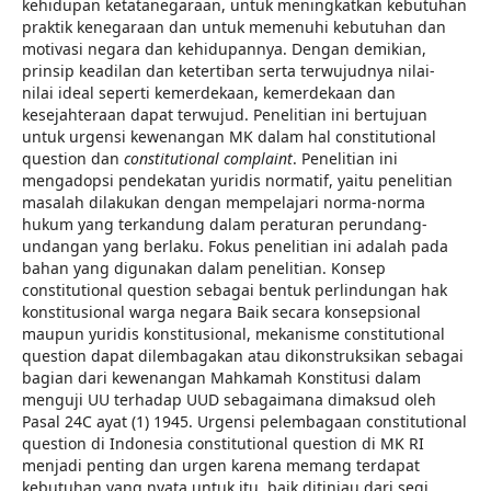
kehidupan ketatanegaraan, untuk meningkatkan kebutuhan
praktik kenegaraan dan untuk memenuhi kebutuhan dan
motivasi negara dan kehidupannya. Dengan demikian,
prinsip keadilan dan ketertiban serta terwujudnya nilai-
nilai ideal seperti kemerdekaan, kemerdekaan dan
kesejahteraan dapat terwujud. Penelitian ini bertujuan
untuk urgensi kewenangan MK dalam hal constitutional
question dan
constitutional complaint
. Penelitian ini
mengadopsi pendekatan yuridis normatif, yaitu penelitian
masalah dilakukan dengan mempelajari norma-norma
hukum yang terkandung dalam peraturan perundang-
undangan yang berlaku. Fokus penelitian ini adalah pada
bahan yang digunakan dalam penelitian. Konsep
constitutional question sebagai bentuk perlindungan hak
konstitusional warga negara Baik secara konsepsional
maupun yuridis konstitusional, mekanisme constitutional
question dapat dilembagakan atau dikonstruksikan sebagai
bagian dari kewenangan Mahkamah Konstitusi dalam
menguji UU terhadap UUD sebagaimana dimaksud oleh
Pasal 24C ayat (1) 1945. Urgensi pelembagaan constitutional
question di Indonesia constitutional question di MK RI
menjadi penting dan urgen karena memang terdapat
kebutuhan yang nyata untuk itu, baik ditinjau dari segi