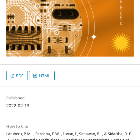
PDF
HTML
Published
2022-02-13
How to Cite
Latuheru, P. M. ., Perdana, F. W. ., Irwan, I., Setiawan, B. ., & Sidartha, D. B.