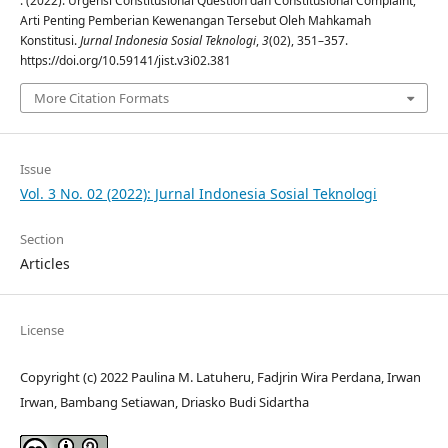
. (2022). Urgensi Constitusional Question dan Constitusional Complaint,
Arti Penting Pemberian Kewenangan Tersebut Oleh Mahkamah
Konstitusi.
Jurnal Indonesia Sosial Teknologi
,
3
(02), 351–357.
https://doi.org/10.59141/jist.v3i02.381
More Citation Formats
Issue
Vol. 3 No. 02 (2022): Jurnal Indonesia Sosial Teknologi
Section
Articles
License
Copyright (c) 2022 Paulina M. Latuheru, Fadjrin Wira Perdana, Irwan
Irwan, Bambang Setiawan, Driasko Budi Sidartha