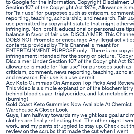
to Google for the information. Copyright Disclaimer: 
Section 107 of the Copyright Act 1976, Allowance is 
for "fair use" for purposes such as criticism, commen
reporting, teaching, scholarship, and research. Fair use
use permitted by copyright statute that might otherw
infringing. Non-profit, educational or personal use tip
balance in favor of fair use. DISCLAIMER: This Channe
DOES NOT Promote or encourage Any illegal activities 
contents provided by This Channel is meant for
ENTERTAINMENT PURPOSE only . There is no copyri
infringement intended for the song or picture. "Copyr
Disclaimer Under Section 107 of the Copyright Act 19
allowance is made for "fair use" for purposes such as
criticism, comment, news reporting, teaching, scholar
and research. Fair use is a use permit
Acv Keto Gummies On Amazon Top Picks And Revie
This video is a simple explanation of the biochemistry
behind blood sugar, triglycerides, and fat metabolism
(burning).
Gold Coast Keto Gummies Now Available At Chemist
Warehouse A Closer Look
Guys, I am halfway towards my weight loss goal and 
clothes are finally reflecting that. The other night I wen
work, and my pants struggled to stay up. Check out th
review on the scrubs that made the cut when I went