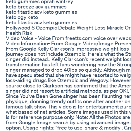
keto gummies oprah winfrey
keto breeze acv gummies
keto fitastic acv keto gummies
ketology keto
keto fitastic acv keto gummies
Hollywood S Ozempic Debate Weight Loss Miracle Or
Health Risk
Video Voice - Voice From freetts.com voice over webs
Video Information- From Google Video/Image Presen
From Google Kelly Clarkson's impressive weight loss
journey does not include Ozempic. Here's what the S
singer did instead.. Kelly Clarkson's recent weight los
transformation has left fans wondering how the Stron
singer managed to drop 40lbs so quickly. Although 
have speculated that she might have resorted to weig
loss-aiding drugs like Ozempic and Wegovy. However
source close to Clarkson has confirmed that the Ame
singer did not resort to artificial methods, as per OK!.
Since You've Been Gone singer has been flaunting her
physique, donning trendy outfits one after another on
famous talk show This video is for entertainment pur
what based of net articles. Some images used in this 
is for reference purpose only. Note: All the Photos are
from Google Image search by using advanced image 
option. Usage rights: "free to use, share & modify . Gr