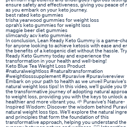
ensure safety and effectiveness, giving you peace of
as you embark on your keto journey.
best rated keto gummies
trisha yearwood gummies for weight loss
oprah’s keto gummies for weight loss
maggie beer diet gummies
slimcandy acv keto gummies
In conclusion, Lean Ready Keto Gummy is a game-ch
for anyone looking to achieve ketosis with ease and e
the benefits of a ketogenic diet without the hassle. Tr
Ready Keto Gummy today and experience the
transformation in your health and well-being!
Keto Blue Tea Weight Loss Product
#naturalweightloss #naturaltransformation
#weightlosssupplement #puravive #puravivereview
Embark on your path to health as we unveil Puravive's
natural weight loss tips! In this video, we'll guide you 
the transformative journey of adopting natural appro
to weight loss, providing you with the keys to unlock a
healthier and more vibrant you. 🌱 Puravive's Nature-
Inspired Wisdom: Discover the wisdom behind Puravi
natural weight loss tips. We'll explore the natural ingr
and principles that form the foundation of this
transformative approach, helping you understand the
synergy between nature and wellness. 🏃‍♀️ Integrating