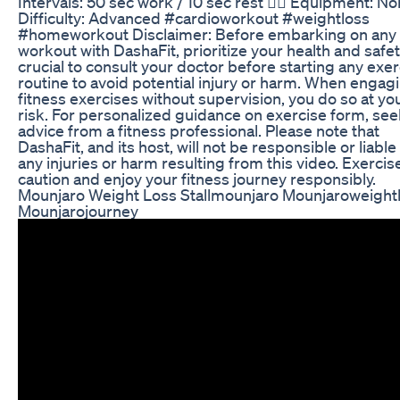
Intervals: 50 sec work / 10 sec rest 🏋️‍♂️ Equipment: No
Difficulty: Advanced #cardioworkout #weightloss
#homeworkout Disclaimer: Before embarking on any
workout with DashaFit, prioritize your health and safety
crucial to consult your doctor before starting any exer
routine to avoid potential injury or harm. When engagi
fitness exercises without supervision, you do so at y
risk. For personalized guidance on exercise form, see
advice from a fitness professional. Please note that
DashaFit, and its host, will not be responsible or liable
any injuries or harm resulting from this video. Exercis
caution and enjoy your fitness journey responsibly.
Mounjaro Weight Loss Stallmounjaro Mounjaroweight
Mounjarojourney