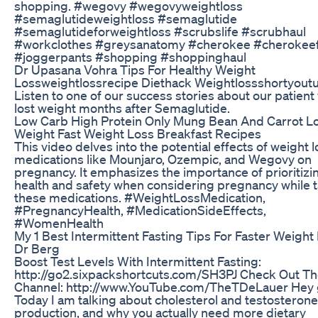
shopping. #wegovy #wegovyweightloss
#semaglutideweightloss #semaglutide
#semaglutideforweightloss #scrubslife #scrubhaul
#workclothes #greysanatomy #cherokee #cherokee
#joggerpants #shopping #shoppinghaul
Dr Upasana Vohra Tips For Healthy Weight
Lossweightlossrecipe Diethack Weightlossshortyout
Listen to one of our success stories about our patien
lost weight months after Semaglutide.
Low Carb High Protein Only Mung Bean And Carrot L
Weight Fast Weight Loss Breakfast Recipes
This video delves into the potential effects of weight 
medications like Mounjaro, Ozempic, and Wegovy on
pregnancy. It emphasizes the importance of prioritizi
health and safety when considering pregnancy while 
these medications. #WeightLossMedication,
#PregnancyHealth, #MedicationSideEffects,
#WomenHealth
My 1 Best Intermittent Fasting Tips For Faster Weight
Dr Berg
Boost Test Levels With Intermittent Fasting:
http://go2.sixpackshortcuts.com/SH3PJ Check Out T
Channel: http://www.YouTube.com/TheTDeLauer Hey 
Today I am talking about cholesterol and testosterone
production, and why you actually need more dietary