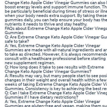
Change Keto Apple Cider Vinegar Gummies can also 
boost energy levels and support immune function. Th
be particularly beneficial during times of stress or illn
when your body needs extra support. By taking these
gummies daily, you can help ensure your body has th
nutrients it needs to thrive and stay healthy.
FAQs about Extreme Change Keto Apple Cider Vineg
Gummies
Q: Are Extreme Change Keto Apple Cider Vinegar G
safe to take?
A: Yes, Extreme Change Keto Apple Cider Vinegar
Gummies are made with all-natural ingredients and ar
to take as directed. However, it is always recommend
consult with a healthcare professional before starting
new supplement regimen.
Q: How long does it take to see results with Extreme
Change Keto Apple Cider Vinegar Gummies?
A: Results may vary, but many people start to see posi
changes in their weight and overall health within a few
weeks of taking Extreme Change Keto Apple Cider V
Gummies. Consistency is key to achieving the best res
Q: Can I take Extreme Change Keto Apple Cider Vine
Gummies if I have dietary restrictions?
A: Yes, Extreme Change Keto Apple Cider Vinegar
Gummies are gluten-free and vegan, making them su