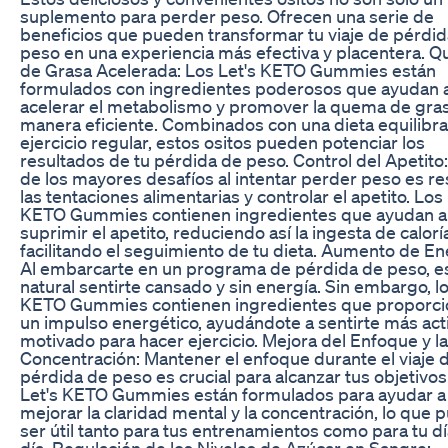
suplemento para perder peso. Ofrecen una serie de
beneficios que pueden transformar tu viaje de pérdi
peso en una experiencia más efectiva y placentera. 
de Grasa Acelerada: Los Let's KETO Gummies están
formulados con ingredientes poderosos que ayudan 
acelerar el metabolismo y promover la quema de gra
manera eficiente. Combinados con una dieta equilibr
ejercicio regular, estos ositos pueden potenciar los
resultados de tu pérdida de peso. Control del Apetito
de los mayores desafíos al intentar perder peso es res
las tentaciones alimentarias y controlar el apetito. Los 
KETO Gummies contienen ingredientes que ayudan a
suprimir el apetito, reduciendo así la ingesta de calorí
facilitando el seguimiento de tu dieta. Aumento de En
Al embarcarte en un programa de pérdida de peso, e
natural sentirte cansado y sin energía. Sin embargo, lo
KETO Gummies contienen ingredientes que proporc
un impulso energético, ayudándote a sentirte más act
motivado para hacer ejercicio. Mejora del Enfoque y la
Concentración: Mantener el enfoque durante el viaje 
pérdida de peso es crucial para alcanzar tus objetivos
Let's KETO Gummies están formulados para ayudar a
mejorar la claridad mental y la concentración, lo que 
ser útil tanto para tus entrenamientos como para tu dí
día. Regulación de los Niveles de Azúcar en Sangre: