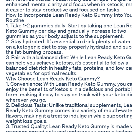
enhanced mental clarity and focus when in ketosis, m
it easier to stay productive and focused on tasks.
How to Incorporate Lean Ready Keto Gummy Into Yo
Routine
1. Take 1-2 gummies daily: Start by taking one Lean R
Keto Gummy per day and gradually increase to two
gummies as your body adjusts to the supplement.
2. Stay hydrated: It’s essential to drink plenty of water
on a ketogenic diet to stay properly hydrated and su
the fat-burning process.
3. Pair with a balanced diet: While Lean Ready Keto
can help you achieve ketosis, it’s essential to follow a
balanced diet rich in healthy fats, proteins, and low-ca
vegetables for optimal results.
Why Choose Lean Ready Keto Gummy?
1. Convenience: With Lean Ready Keto Gummy, you c
enjoy the benefits of ketosis in a delicious and portab
form, making it easy to stay on track with your keto di
wherever you go.
2. Delicious Taste: Unlike traditional supplements, Le
Ready Keto Gummy comes in a variety of mouth-wate
flavors, making it a treat to indulge in while supportin
weight loss goals.
3. Trusted Quality: Lean Ready Keto Gummy is made 
premium ingredients and undergoes rigorous testing