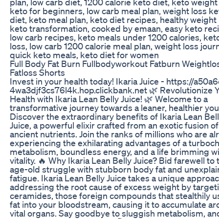
plan, low carb diet, 1200 calorie keto diet, keto weight 
keto for beginners, low carb meal plan, weight loss ke
diet, keto meal plan, keto diet recipes, healthy weight 
keto transformation, cooked by emaan, easy keto rec
low carb recipes, keto meals under 1200 calories, keto
loss, low carb 1200 calorie meal plan, weight loss jour
quick keto meals, keto diet for women
Full Body Fat Burn Fullbodyworkout Fatburn Weightlo
Fatloss Shorts
Invest in your health today! Ikaria Juice - https://a50a
4wa3djf3cs76l4k.hop.clickbank.net 🌿 Revolutionize 
Health with Ikaria Lean Belly Juice! 🌿 Welcome to a
transformative journey towards a leaner, healthier you
Discover the extraordinary benefits of Ikaria Lean Bel
Juice, a powerful elixir crafted from an exotic fusion of
ancient nutrients. Join the ranks of millions who are a
experiencing the exhilarating advantages of a turboc
metabolism, boundless energy, and a life brimming w
vitality. 🔥 Why Ikaria Lean Belly Juice? Bid farewell to 
age-old struggle with stubborn body fat and unexpla
fatigue. Ikaria Lean Belly Juice takes a unique approac
addressing the root cause of excess weight by target
ceramides, those foreign compounds that stealthily u
fat into your bloodstream, causing it to accumulate a
vital organs. Say goodbye to sluggish metabolism, and