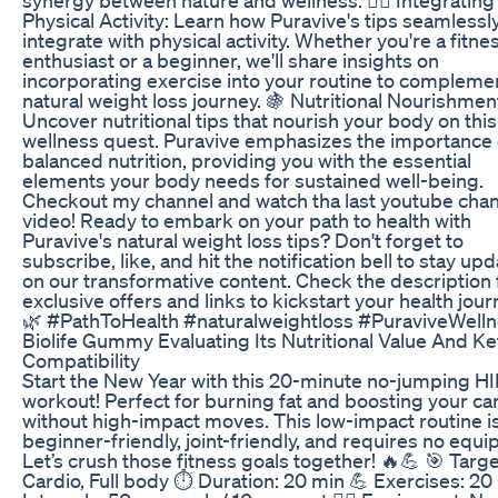
Physical Activity: Learn how Puravive's tips seamlessl
integrate with physical activity. Whether you're a fitne
enthusiast or a beginner, we'll share insights on
incorporating exercise into your routine to compleme
natural weight loss journey. 🍇 Nutritional Nourishmen
Uncover nutritional tips that nourish your body on this
wellness quest. Puravive emphasizes the importance 
balanced nutrition, providing you with the essential
elements your body needs for sustained well-being.
Checkout my channel and watch tha last youtube cha
video! Ready to embark on your path to health with
Puravive's natural weight loss tips? Don't forget to
subscribe, like, and hit the notification bell to stay up
on our transformative content. Check the description 
exclusive offers and links to kickstart your health jour
🌿 #PathToHealth #naturalweightloss #PuraviveWell
Biolife Gummy Evaluating Its Nutritional Value And Ke
Compatibility
Start the New Year with this 20-minute no-jumping HI
workout! Perfect for burning fat and boosting your ca
without high-impact moves. This low-impact routine i
beginner-friendly, joint-friendly, and requires no equ
Let’s crush those fitness goals together! 🔥💪 🎯 Targe
Cardio, Full body ⏱️ Duration: 20 min 💪 Exercises: 20