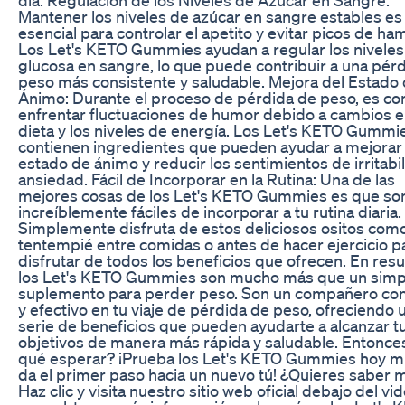
Mantener los niveles de azúcar en sangre estables es
esencial para controlar el apetito y evitar picos de ha
Los Let's KETO Gummies ayudan a regular los niveles
glucosa en sangre, lo que puede contribuir a una pér
peso más consistente y saludable. Mejora del Estado
Ánimo: Durante el proceso de pérdida de peso, es c
enfrentar fluctuaciones de humor debido a cambios e
dieta y los niveles de energía. Los Let's KETO Gummi
contienen ingredientes que pueden ayudar a mejorar 
estado de ánimo y reducir los sentimientos de irritabi
ansiedad. Fácil de Incorporar en la Rutina: Una de las
mejores cosas de los Let's KETO Gummies es que so
increíblemente fáciles de incorporar a tu rutina diaria.
Simplemente disfruta de estos deliciosos ositos com
tentempié entre comidas o antes de hacer ejercicio p
disfrutar de todos los beneficios que ofrecen. En res
los Let's KETO Gummies son mucho más que un simp
suplemento para perder peso. Son un compañero con
y efectivo en tu viaje de pérdida de peso, ofreciendo 
serie de beneficios que pueden ayudarte a alcanzar t
objetivos de manera más rápida y saludable. Entonce
qué esperar? ¡Prueba los Let's KETO Gummies hoy m
da el primer paso hacia un nuevo tú! ¿Quieres saber 
Haz clic y visita nuestro sitio web oficial debajo del vi