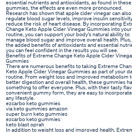
essential nutrients and antioxidants, as found in these
gummies, the effects are even more pronounced.
Research has shown that apple cider vinegar can also
regulate blood sugar levels, improve insulin sensitivit
reduce the risk of heart disease. By incorporating Ex
Change Keto Apple Cider Vinegar Gummies into your 
routine, you can support your body’s natural ability to
manage blood sugar and improve overall health. Plus,
the added benefits of antioxidants and essential nutri
you can feel confident in the results you will see.
Benefits of Extreme Change Keto Apple Cider Vinega
Gummies
There are numerous benefits to taking Extreme Cha
Keto Apple Cider Vinegar Gummies as part of your da
routine. From weight loss and improved metabolism t
better digestion and overall health, these gummies h
something to offer everyone. Plus, with their tasty fla
convenient gummy form, they are easy to incorporate
any lifestyle.
ezcarbo keto gummies
via keto gummies amazon
super burn keto gummies
ezcarbo keto gummies
keto blast oprah
In addition to weight loss and improved health, Extre