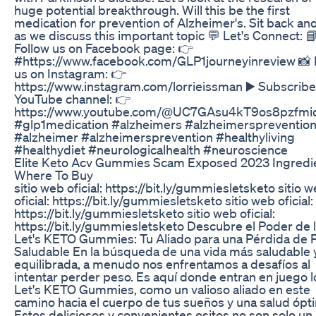
huge potential breakthrough. Will this be the first
medication for prevention of Alzheimer's. Sit back an
as we discuss this important topic 💬 Let's Connect: 
Follow us on Facebook page: 👉
#https://www.facebook.com/GLP1journeyinreview 📸 
us on Instagram: 👉
https://www.instagram.com/lorrieissman ▶️ Subscribe
YouTube channel: 👉
https://www.youtube.com/@UC7GAsu4kT9os8pzfm
#glp1medication #alzheimers #alzheimerspreventio
#alzheimer #alzheimersprevention #healthyliving
#healthydiet #neurologicalhealth #neuroscience
Elite Keto Acv Gummies Scam Exposed 2023 Ingredi
Where To Buy
sitio web oficial: https://bit.ly/gummiesletsketo sitio 
oficial: https://bit.ly/gummiesletsketo sitio web oficial:
https://bit.ly/gummiesletsketo sitio web oficial:
https://bit.ly/gummiesletsketo Descubre el Poder de 
Let's KETO Gummies: Tu Aliado para una Pérdida de 
Saludable En la búsqueda de una vida más saludable 
equilibrada, a menudo nos enfrentamos a desafíos al
intentar perder peso. Es aquí donde entran en juego l
Let's KETO Gummies, como un valioso aliado en este
camino hacia el cuerpo de tus sueños y una salud ópt
Estos deliciosos y convenientes ositos no son solo un