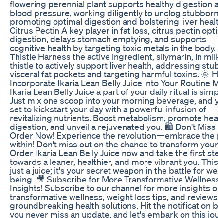
flowering perennial plant supports healthy digestion 
blood pressure, working diligently to unclog stubborn
promoting optimal digestion and bolstering liver healt
Citrus Pectin A key player in fat loss, citrus pectin op
digestion, delays stomach emptying, and supports
cognitive health by targeting toxic metals in the body.
Thistle Harness the active ingredient, silymarin, in mil
thistle to actively support liver health, addressing st
visceral fat pockets and targeting harmful toxins. 🌞 
Incorporate Ikaria Lean Belly Juice into Your Routine 
Ikaria Lean Belly Juice a part of your daily ritual is simp
Just mix one scoop into your morning beverage, and 
set to kickstart your day with a powerful infusion of
revitalizing nutrients. Boost metabolism, promote hea
digestion, and unveil a rejuvenated you. 🛍️ Don't Mis
Order Now! Experience the revolution—embrace the
within! Don't miss out on the chance to transform your 
Order Ikaria Lean Belly Juice now and take the first st
towards a leaner, healthier, and more vibrant you. This 
just a juice; it's your secret weapon in the battle for wel
being. 🎥 Subscribe for More Transformative Wellnes
Insights! Subscribe to our channel for more insights 
transformative wellness, weight loss tips, and reviews
groundbreaking health solutions. Hit the notification b
you never miss an update, and let's embark on this jo