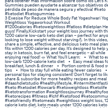
para obtener más información sobre cómo los Let's 
Gummies pueden ayudarte a alcanzar tus objetivos d
pérdida de peso de manera segura y efectiva! #keto
#ketodiet #ketogummies
3 Exesise For Reduce Whole Body Fat Yogeshwari Yo
Weightloss Yogaworkout Workout
#1200calories #ketoweightloss #fatloss #dietplan He
guys! Finally,Kickstart your weight loss journey with th
1200 calorie low-carb keto diet plan – perfect for any
looking to lose weight without starving💪 In this video,
share a simple, effective, and delicious keto meal plan
fits within 1200 calories per day. It’s designed to help 
stay in ketosis, burn fat, and feel energetic – all while
enjoying real food! 🥗 What You’ll Learn: • What to e
low-carb 1200-calorie keto diet • Easy meal ideas f
breakfast, lunch & dinner • Portion control & food 
tips • How to stay full while eating fewer calories 
personal tips for staying consistent! Don’t forget to lik
share & subscribe for more healthy recipes and meal 
#daashdietstudio #healthylifestyle, #intermittentfast
#keto #ketodiet #lowcarb #ketoweightloss #ketolife
#ketotransformation #weightlossjourney #healthyfo
#ketorecipes #fitness #lchf #ketofood #ketocommun
#ketofriendly #ketomeals #weightloss weight loss, 1
calorie keto diet, keto meals under 1200 calories keto