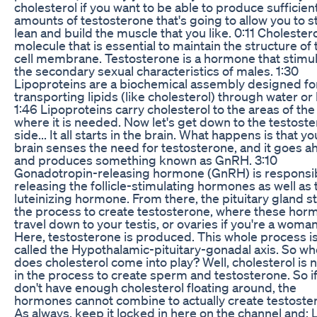
cholesterol if you want to be able to produce sufficien
amounts of testosterone that's going to allow you to s
lean and build the muscle that you like. 0:11 Cholestero
molecule that is essential to maintain the structure of 
cell membrane. Testosterone is a hormone that stimu
the secondary sexual characteristics of males. 1:30
Lipoproteins are a biochemical assembly designed fo
transporting lipids (like cholesterol) through water or
1:46 Lipoproteins carry cholesterol to the areas of th
where it is needed. Now let's get down to the testost
side... It all starts in the brain. What happens is that yo
brain senses the need for testosterone, and it goes a
and produces something known as GnRH. 3:10
Gonadotropin-releasing hormone (GnRH) is responsib
releasing the follicle-stimulating hormones as well as 
luteinizing hormone. From there, the pituitary gland st
the process to create testosterone, where these ho
travel down to your testis, or ovaries if you're a woman
Here, testosterone is produced. This whole process i
called the Hypothalamic-pituitary-gonadal axis. So w
does cholesterol come into play? Well, cholesterol is
in the process to create sperm and testosterone. So i
don't have enough cholesterol floating around, the
hormones cannot combine to actually create testoste
As always, keep it locked in here on the channel and: L