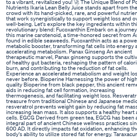
to a vibrant, revitalized you! 🚀 The Unique Blend of P
Nutrients Ikaria Lean Belly Juice stands apart from th
crowd with its hand-picked, rare, and powerful nutrie
that work synergistically to support weight loss and ov
well-being. Let's explore the key ingredients within th
revolutionary blend: Fucoxanthin Embark on a journey
this marine carotenoid, a time-honored secret from A
found in edible seaweeds. Fucoxanthin acts as a powe
metabolic booster, transforming fat cells into energy
accelerating metabolism. Panax Ginseng An ancient
therapeutic marvel, Panax ginseng supports the cultiv
of healthy gut bacteria, reshaping the pattern of calor
burn, and contributing to the reduction of fat cells.
Experience an accelerated metabolism and weight los
never before. Bioperine Harnessing the power of hig
quality Bioperine from black pepper, this ancient re
aids in reducing fat cell formation, increasing
thermogenesis, and facilitating weight loss. Resveratr
treasure from traditional Chinese and Japanese medic
resveratrol prevents weight gain by reducing fat mas
increasing lean mass. It also supports a healthy heart
cells. EGCG Derived from green tea, EGCG has been 
integral part of ancient Chinese wellness practices si
600 AD. It directly impacts fat oxidation, enhancing th
body's ability to utilize stored fat for energy. Taraxac