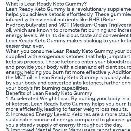
What is Lean Ready Keto Gummy?
Lean Ready Keto Gummy is a revolutionary supplemen
helps you achieve ketosis effortlessly. These gummie
infused with essential nutrients like BHB (Beta-
Hydroxybutyrate) and MCT (Medium-Chain Triglyceri
oil, which are known to promote fat burning and incre
energy levels. With its delicious taste and convenient
Lean Ready Keto Gummy makes sticking to your keto
easier than ever.
When you consume Lean Ready Keto Gummy, your bo
supplied with exogenous ketones that help jumpstart
ketosis process. These ketones enter your bloodstr
and provide your body with a clean and efficient sourc
energy, helping you burn fat more effectively. Addition
the MCT oil in Lean Ready Keto Gummy is quickly ab
by your body and converted into ketones, further en
your body’s fat-burning capabilities.
Benefits of Lean Ready Keto Gummy
1. Accelerated Weight Loss: By putting your body in a 
of ketosis, Lean Ready Keto Gummy helps you burn f
more efficiently, leading to faster weight loss results.
2. Increased Energy Levels: Ketones are a more stabl
sustainable source of energy compared to glucose, g
you a steady supply of energy throughout the day.
3. Improved Mental Focus: Many users report experi