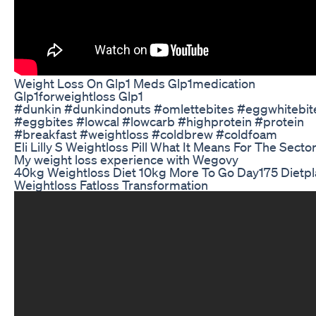
Weight Loss On Glp1 Meds Glp1medication
Glp1forweightloss Glp1
#dunkin #dunkindonuts #omlettebites #eggwhitebit
#eggbites #lowcal #lowcarb #highprotein #protein
#breakfast #weightloss #coldbrew #coldfoam
Eli Lilly S Weightloss Pill What It Means For The Secto
My weight loss experience with Wegovy
40kg Weightloss Diet 10kg More To Go Day175 Dietpl
Weightloss Fatloss Transformation