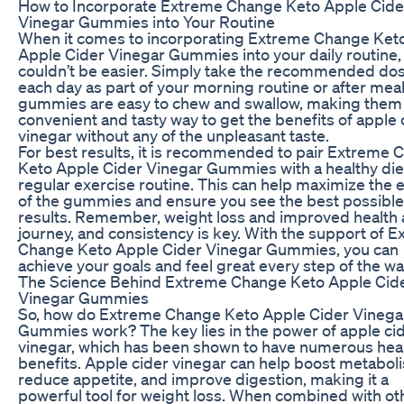
How to Incorporate Extreme Change Keto Apple Cide
Vinegar Gummies into Your Routine
When it comes to incorporating Extreme Change Ket
Apple Cider Vinegar Gummies into your daily routine, 
couldn’t be easier. Simply take the recommended do
each day as part of your morning routine or after mea
gummies are easy to chew and swallow, making them
convenient and tasty way to get the benefits of apple 
vinegar without any of the unpleasant taste.
For best results, it is recommended to pair Extreme
Keto Apple Cider Vinegar Gummies with a healthy die
regular exercise routine. This can help maximize the e
of the gummies and ensure you see the best possible
results. Remember, weight loss and improved health 
journey, and consistency is key. With the support of 
Change Keto Apple Cider Vinegar Gummies, you can
achieve your goals and feel great every step of the wa
The Science Behind Extreme Change Keto Apple Cid
Vinegar Gummies
So, how do Extreme Change Keto Apple Cider Vinega
Gummies work? The key lies in the power of apple ci
vinegar, which has been shown to have numerous hea
benefits. Apple cider vinegar can help boost metabol
reduce appetite, and improve digestion, making it a
powerful tool for weight loss. When combined with ot