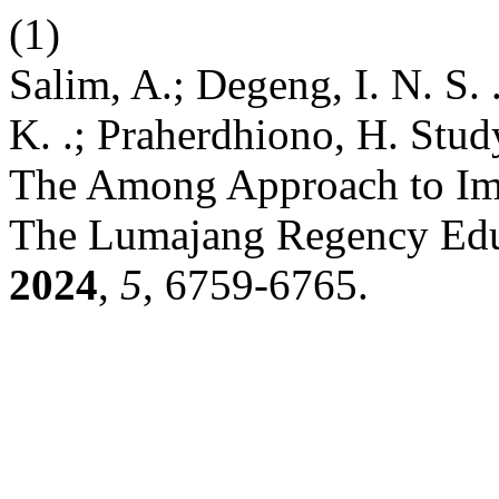
(1)
Salim, A.; Degeng, I. N. S. 
K. .; Praherdhiono, H. Stu
The Among Approach to Imp
The Lumajang Regency Educ
2024
,
5
, 6759-6765.